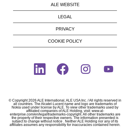
ALE WEBSITE
LEGAL
PRIVACY
COOKIE POLICY
O
O
O
O
p
p
p
p
e
e
e
e
n
n
n
n
s
s
s
s
i
i
i
i
n
n
n
n
a
a
a
a
n
n
n
n
© Copyright 2026 ALE International, ALE USA Inc. / All rights reserved in
e
e
e
e
all countries. The Alcatel-Lucent name and logo are trademarks of
w
w
w
w
Nokia used under license by ALE. To view other trademarks used by
affiliated companies of ALE Holding, visit: www.al-
t
t
t
t
enterprise.com/en/legal/trademarks-copyright. All other trademarks are
a
a
a
a
the property of their respective owners. The information presented is
b
b
b
b
subject to change without notice . Neither ALE Holding nor any of its
.
.
.
.
affiliates assumes any responsibility for inaccuracies contained herein.